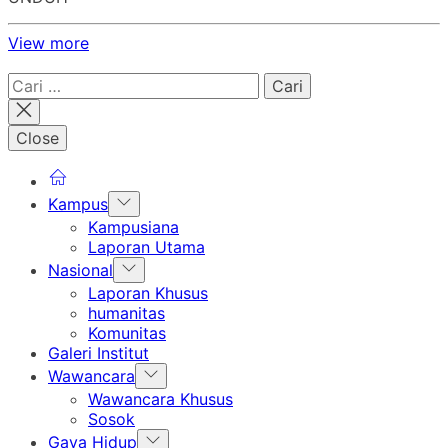
View more
Cari
untuk:
Close
Show
Kampus
sub
Kampusiana
menu
Laporan Utama
Show
Nasional
sub
Laporan Khusus
menu
humanitas
Komunitas
Galeri Institut
Show
Wawancara
sub
Wawancara Khusus
menu
Sosok
Show
Gaya Hidup