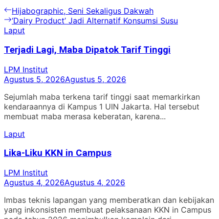
Navigasi
Previous
Hijabographic, Seni Sekaligus Dakwah
post:
Next
‘Dairy Product’ Jadi Alternatif Konsumsi Susu
pos
post:
Laput
Terjadi Lagi, Maba Dipatok Tarif Tinggi
LPM Institut
Agustus 5, 2026
Agustus 5, 2026
Sejumlah maba terkena tarif tinggi saat memarkirkan
kendaraannya di Kampus 1 UIN Jakarta. Hal tersebut
membuat maba merasa keberatan, karena...
Laput
Lika-Liku KKN in Campus
LPM Institut
Agustus 4, 2026
Agustus 4, 2026
Imbas teknis lapangan yang memberatkan dan kebijakan
yang inkonsisten membuat pelaksanaan KKN in Campus