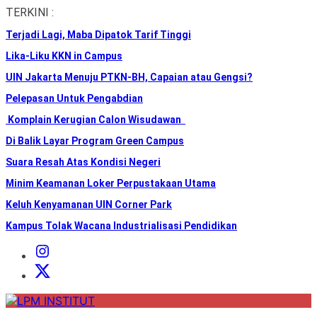
Skip
TERKINI :
to
Terjadi Lagi, Maba Dipatok Tarif Tinggi
the
content
Lika-Liku KKN in Campus
UIN Jakarta Menuju PTKN-BH, Capaian atau Gengsi?
Pelepasan Untuk Pengabdian
Komplain Kerugian Calon Wisudawan
Di Balik Layar Program Green Campus
Suara Resah Atas Kondisi Negeri
Minim Keamanan Loker Perpustakaan Utama
Keluh Kenyamanan UIN Corner Park
Kampus Tolak Wacana Industrialisasi Pendidikan
Instagram
Institut
X
Institut
LPM
INSTITUT