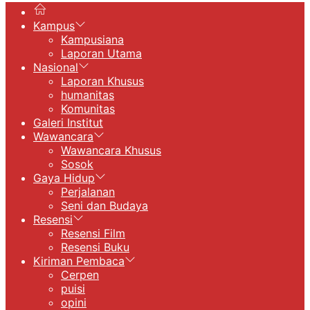
Kampus
Kampusiana
Laporan Utama
Nasional
Laporan Khusus
humanitas
Komunitas
Galeri Institut
Wawancara
Wawancara Khusus
Sosok
Gaya Hidup
Perjalanan
Seni dan Budaya
Resensi
Resensi Film
Resensi Buku
Kiriman Pembaca
Cerpen
puisi
opini