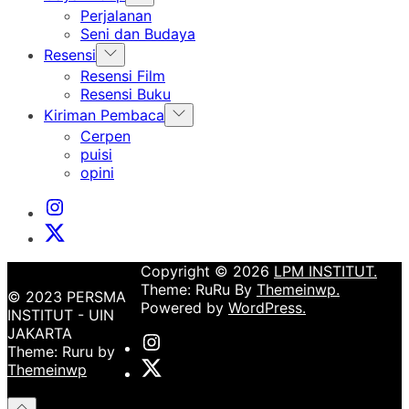
sub
Perjalanan
menu
Seni dan Budaya
Show
Resensi
sub
Resensi Film
menu
Resensi Buku
Show
Kiriman Pembaca
sub
Cerpen
menu
puisi
opini
Instagram
Institut
X
Institut
Copyright © 2026
LPM INSTITUT.
Theme: RuRu By
Themeinwp.
© 2023 PERSMA
Powered by
WordPress.
INSTITUT - UIN
JAKARTA
Instagram
Theme: Ruru by
Institut
X
Themeinwp
Institut