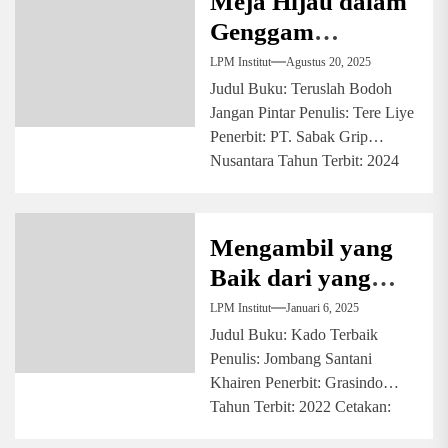
Meja Hijau dalam
Genggam
Korporasi
LPM Institut
Agustus 20, 2025
Judul Buku: Teruslah Bodoh
Jangan Pintar Penulis: Tere Liye
Penerbit: PT. Sabak Grip
Nusantara Tahun Terbit: 2024
Cetakan: Pertama Jumlah...
Mengambil yang
Baik dari yang
Terburuk
LPM Institut
Januari 6, 2025
Judul Buku: Kado Terbaik
Penulis: Jombang Santani
Khairen Penerbit: Grasindo
Tahun Terbit: 2022 Cetakan:
Pertama Jumlah Halaman: 260