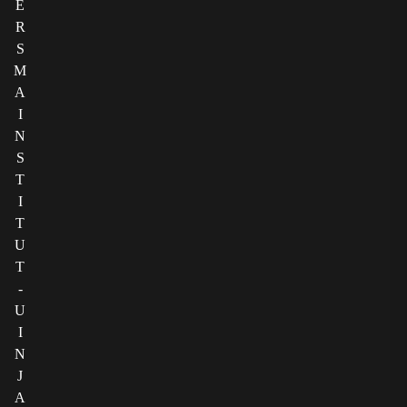
E
R
S
M
A
I
N
S
T
I
T
U
T
-
U
I
N
J
A