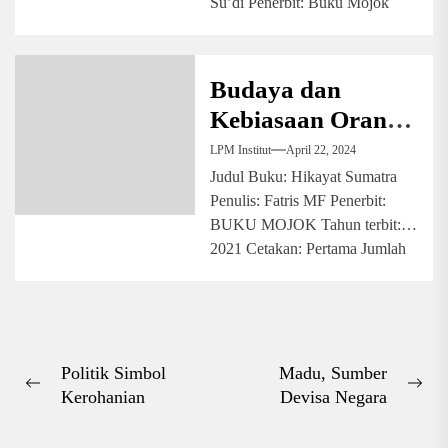
Su’di Penerbit: Buku Mojok
Tahun Terbit: 2022...
Budaya dan
Kebiasaan Orang
Sumatra
LPM Institut
April 22, 2024
Judul Buku: Hikayat Sumatra
Penulis: Fatris MF Penerbit:
BUKU MOJOK Tahun terbit:
2021 Cetakan: Pertama Jumlah
halaman: 187 halaman Buku...
Navigasi
Politik Simbol
Madu, Sumber
Previous
Nex
Kerohanian
Devisa Negara
pos
post:
pos