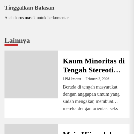
Tinggalkan Balasan
Anda harus
masuk
untuk berkomentar.
Lainnya
Kaum Minoritas di
Tengah Stereotipe
Masyarakat
LPM Institut
Februari 3, 2026
Berada di tengah masyarakat
dengan anggapan umum yang
sudah mengakar, membuat
mereka dengan orientasi seks
berbeda sering tersisihkan. Hal
itu...