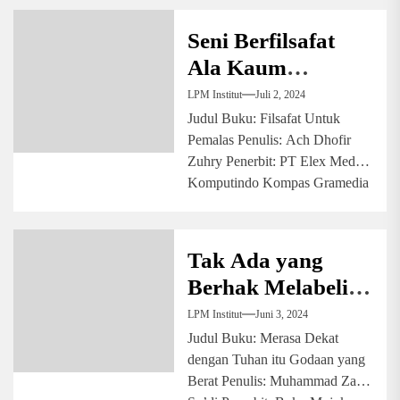
halaman Masa...
Seni Berfilsafat
Ala Kaum
Rebahan
LPM Institut
Juli 2, 2024
Judul Buku: Filsafat Untuk
Pemalas Penulis: Ach Dhofir
Zuhry Penerbit: PT Elex Media
Komputindo Kompas Gramedia
Tahun Terbit: 2023 Cetakan:...
Tak Ada yang
Berhak Melabeli
Kebenaran
LPM Institut
Juni 3, 2024
Judul Buku: Merasa Dekat
dengan Tuhan itu Godaan yang
Berat Penulis: Muhammad Zaid