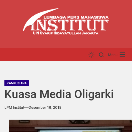
Skip
LP
to
INS
the
content
Menu
KAMPUSIANA
Kuasa Media Oligarki
LPM Institut
Desember 16, 2018