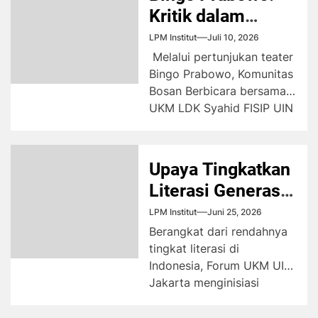
Kritik dalam
Balutan
LPM Institut
Juli 10, 2026
Permainan
Melalui pertunjukan teater
Bingo Prabowo, Komunitas
Bosan Berbicara bersama
UKM LDK Syahid FISIP UIN
Jakarta menghadirkan
pementasan interaktif yang
mengajak...
Upaya Tingkatkan
Literasi Generasi
Muda
LPM Institut
Juni 25, 2026
Berangkat dari rendahnya
tingkat literasi di
Indonesia, Forum UKM UIN
Jakarta menginisiasi
talkshow membahas
literasi sebagai bagian dari