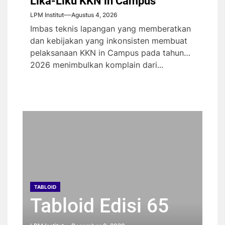
Lika-Liku KKN in Campus
LPM Institut
Agustus 4, 2026
Imbas teknis lapangan yang memberatkan
dan kebijakan yang inkonsisten membuat
pelaksanaan KKN in Campus pada tahun
2026 menimbulkan komplain dari...
TABLOID
TABLOID
TABLOID
TABLOID
Tabloid Edisi 65
Tabloid Edisi 64
Tabloid Edisi 63
Tabloid Edisi 62
TABLOID