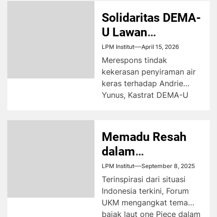
UIN Literacy...
Solidaritas DEMA-
U Lawan
Pembungkaman
LPM Institut
April 15, 2026
Terhadap Andrie
Merespons tindak
kekerasan penyiraman air
Yunus
keras terhadap Andrie
Yunus, Kastrat DEMA-U
menggelar diskusi publik
guna membahas seputar
pelanggaran terhadap
Memadu Resah
HAM...
dalam
Pengenalan
LPM Institut
September 8, 2025
UKM–LO
Terinspirasi dari situasi
Indonesia terkini, Forum
UKM mengangkat tema
bajak laut one Piece dalam