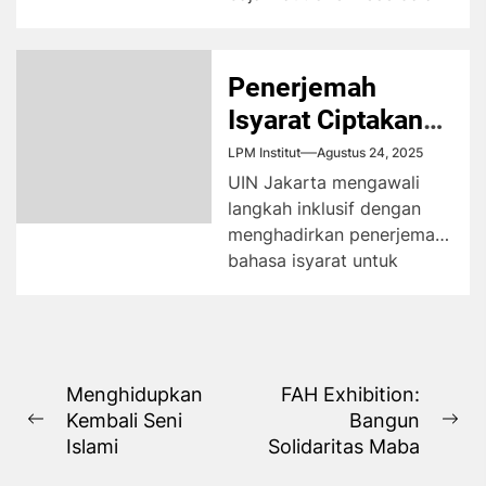
acara Kampung UKM
2025. Hal itu...
Penerjemah
Isyarat Ciptakan
Wisuda Inklusif
LPM Institut
Agustus 24, 2025
UIN Jakarta mengawali
langkah inklusif dengan
menghadirkan penerjemah
bahasa isyarat untuk
bacaan Al-Qur’an.
Universitas Islam Negeri
(UIN) Syarif Hidayatullah
Jakarta...
Navigasi
Menghidupkan
FAH Exhibition:
Kembali Seni
Bangun
pos
Previous
Ne
Islami
Solidaritas Maba
post:
pos