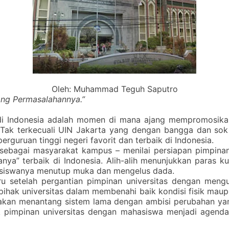
Oleh: Muhammad Teguh Saputro
ng Permasalahannya.”
di Indonesia adalah momen di mana ajang mempromosika
ak terkecuali UIN Jakarta yang dengan bangga dan sok
rguruan tinggi negeri favorit dan terbaik di Indonesia.
– sebagai masyarakat kampus – menilai persiapan pimpin
ya” terbaik di Indonesia. Alih-alih menunjukkan paras k
siswanya menutup muka dan mengelus dada.
u setelah pergantian pimpinan universitas dengan mengu
hak universitas dalam membenahi baik kondisi fisik maupu
kan menantang sistem lama dengan ambisi perubahan ya
 pimpinan universitas dengan mahasiswa menjadi agenda