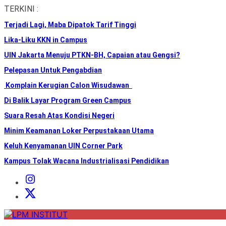
Skip
TERKINI :
to
Terjadi Lagi, Maba Dipatok Tarif Tinggi
the
content
Lika-Liku KKN in Campus
UIN Jakarta Menuju PTKN-BH, Capaian atau Gengsi?
Pelepasan Untuk Pengabdian
Komplain Kerugian Calon Wisudawan
Di Balik Layar Program Green Campus
Suara Resah Atas Kondisi Negeri
Minim Keamanan Loker Perpustakaan Utama
Keluh Kenyamanan UIN Corner Park
Kampus Tolak Wacana Industrialisasi Pendidikan
Instagram
Institut
X
Institut
LPM
INSTITUT