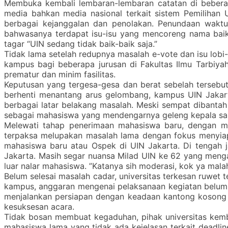
Membuka kembali lembaran-lembaran catatan di bebera
media bahkan media nasional terkait sistem Pemilihan 
berbagai kejanggalan dan penolakan. Penundaan waktu 
bahwasanya terdapat isu-isu yang mencoreng nama baik
tagar “UIN sedang tidak baik-baik saja.”
Tidak lama setelah redupnya masalah e-vote dan isu lob
kampus bagi beberapa jurusan di Fakultas Ilmu Tarbiy
prematur dan minim fasilitas.
Keputusan yang tergesa-gesa dan berat sebelah tersebut
berhenti menantang arus gelombang, kampus UIN Jakar
berbagai latar belakang masalah. Meski sempat dibantah
sebagai mahasiswa yang mendengarnya geleng kepala sam
Melewati tahap penerimaan mahasiswa baru, dengan me
terpaksa melupakan masalah lama dengan fokus menyiap
mahasiswa baru atau Ospek di UIN Jakarta. Di tengah 
Jakarta. Masih segar nuansa Milad UIN ke 62 yang menga
luar nalar mahasiswa. ”Katanya sih moderasi, kok ya malah
Belum selesai masalah cadar, universitas terkesan ruwet
kampus, anggaran mengenai pelaksanaan kegiatan belum m
menjalankan persiapan dengan keadaan kantong kosong 
kesuksesan acara.
Tidak bosan membuat kegaduhan, pihak universitas kem
mahasiswa lama yang tidak ada kejelasan terkait deadli