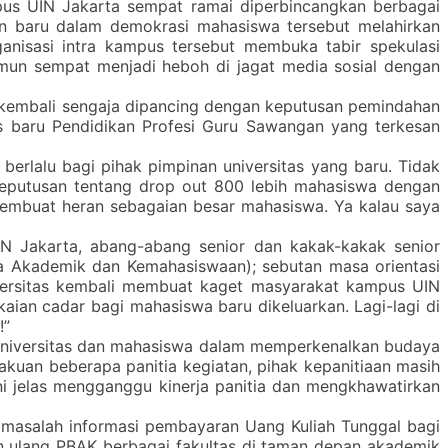
us UIN Jakarta sempat ramai diperbincangkan berbagai
han baru dalam demokrasi mahasiswa tersebut melahirkan
anisasi intra kampus tersebut membuka tabir spekulasi
mun sempat menjadi heboh di jagat media sosial dengan
a kembali sengaja dipancing dengan keputusan pemindahan
s baru Pendidikan Profesi Guru Sawangan yang terkesan
erlalu bagi pihak pimpinan universitas yang baru. Tidak
eputusan tentang drop out 800 lebih mahasiswa dengan
 membuat heran sebagaian besar mahasiswa. Ya kalau saya
N Jakarta, abang-abang senior dan kakak-kakak senior
a Akademik dan Kemahasiswaan); sebutan masa orientasi
iversitas kembali membuat kaget masyarakat kampus UIN
ian cadar bagi mahasiswa baru dikeluarkan. Lagi-lagi di
!”
ma universitas dan mahasiswa dalam memperkenalkan budaya
kuan beberapa panitia kegiatan, pihak kepanitiaan masih
 jelas mengganggu kinerja panitia dan mengkhawatirkan
masalah informasi pembayaran Uang Kuliah Tunggal bagi
an ulang PBAK berbagai fakultas di taman depan akademik