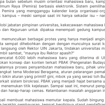
pa bulan sebelum musim orientasi mahasiswa baru, kamp
Umum Raya (Pemira) berbasis elektronik. Sistem pemili
Pemira yang mengganggu kalender kerja organisasi-org
 kampus – meski sampai saat ini hanya sekadar isu – na
i-lobi jabatan pimpinan universitas, kekecawaan mahasisw
ah dan Keguruan untuk dipaksa menempati gedung kampu
 memunculkan berbagai protes yang hanya menjadi angin b
ta sempat dihebohkan dengan dengan munculnya surat k
 langsung oleh Rektor UIN Jakarta, tindakan universitas
bil sambat, ”maunya ibu Rektor apasih?”
ncatat 6.000 lebih mahasiswa baru yang diterima di UI
kan konsep dan konten terkait PBAK (Pengenalan Buday
jalannya proses penyambutan mahasiswa baru, pihak un
ngkat tema Moderasi Beragama, aturan pelarangan pemaka
 bikin aturan yang primitf gini, mbok ya yang serasi toh Bu
 terkait sistem birokrasi. PBAK yang menjadi hajat bersa
enemukan titik kejelasan. Sampai saat ini, menurut penga
dan harap-harap cemas. Kelambanan masalah anggaran ini
bali membuat mahasiswa memutar kepala. Sudah bingung 
ne terakhir pembayaran, tempat berdirinya stand pendaftr