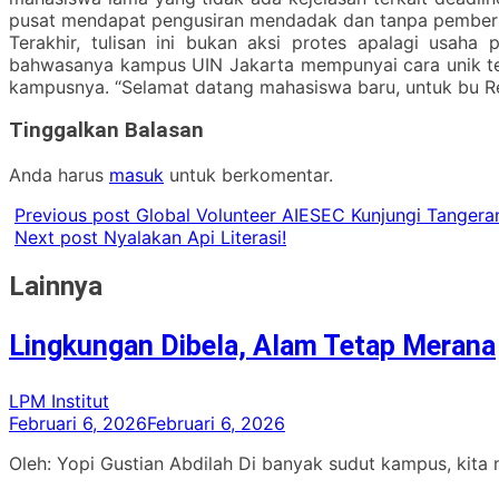
pusat mendapat pengusiran mendadak dan tanpa pemberit
Terakhir, tulisan ini bukan aksi protes apalagi usaha
bahwasanya kampus UIN Jakarta mempunyai cara unik te
kampusnya. “Selamat datang mahasiswa baru, untuk bu Re
Tinggalkan Balasan
Anda harus
masuk
untuk berkomentar.
Previous post
Global Volunteer AIESEC Kunjungi Tangera
Next post
Nyalakan Api Literasi!
Lainnya
Lingkungan Dibela, Alam Tetap Merana
LPM Institut
Februari 6, 2026
Februari 6, 2026
Oleh: Yopi Gustian Abdilah Di banyak sudut kampus, kita m