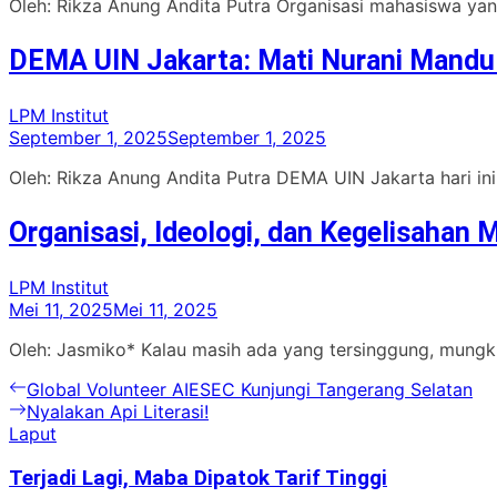
Oleh: Rikza Anung Andita Putra Organisasi mahasiswa yan
DEMA UIN Jakarta: Mati Nurani Mandu
LPM Institut
September 1, 2025
September 1, 2025
Oleh: Rikza Anung Andita Putra DEMA UIN Jakarta hari in
Organisasi, Ideologi, dan Kegelisahan
LPM Institut
Mei 11, 2025
Mei 11, 2025
Oleh: Jasmiko* Kalau masih ada yang tersinggung, mungki
Navigasi
Previous
Global Volunteer AIESEC Kunjungi Tangerang Selatan
post:
Next
Nyalakan Api Literasi!
pos
post:
Laput
Terjadi Lagi, Maba Dipatok Tarif Tinggi