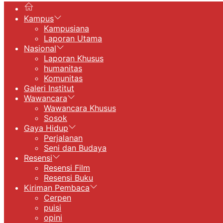
Kampus
Kampusiana
Laporan Utama
Nasional
Laporan Khusus
humanitas
Komunitas
Galeri Institut
Wawancara
Wawancara Khusus
Sosok
Gaya Hidup
Perjalanan
Seni dan Budaya
Resensi
Resensi Film
Resensi Buku
Kiriman Pembaca
Cerpen
puisi
opini