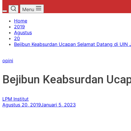
Menu
Home
2019
Agustus
20
Bejibun Keabsurdan Ucapan Selamat Datang di UIN 
opini
Bejibun Keabsurdan Ucap
LPM Institut
Agustus 20, 2019
Januari 5, 2023