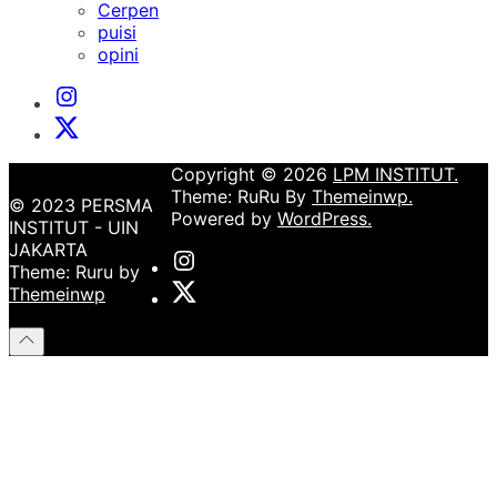
sub
Cerpen
menu
puisi
opini
Instagram
Institut
X
Institut
Copyright © 2026
LPM INSTITUT.
Theme: RuRu By
Themeinwp.
© 2023 PERSMA
Powered by
WordPress.
INSTITUT - UIN
JAKARTA
Instagram
Theme: Ruru by
Institut
X
Themeinwp
Institut