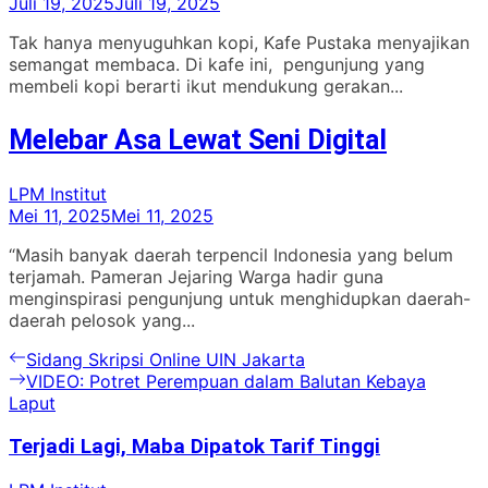
Juli 19, 2025
Juli 19, 2025
Tak hanya menyuguhkan kopi, Kafe Pustaka menyajikan
semangat membaca. Di kafe ini, pengunjung yang
membeli kopi berarti ikut mendukung gerakan...
Melebar Asa Lewat Seni Digital
LPM Institut
Mei 11, 2025
Mei 11, 2025
“Masih banyak daerah terpencil Indonesia yang belum
terjamah. Pameran Jejaring Warga hadir guna
menginspirasi pengunjung untuk menghidupkan daerah-
daerah pelosok yang...
Navigasi
Previous
Sidang Skripsi Online UIN Jakarta
post:
Next
VIDEO: Potret Perempuan dalam Balutan Kebaya
pos
post:
Laput
Terjadi Lagi, Maba Dipatok Tarif Tinggi