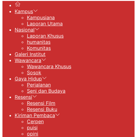
Kampus
Kampusiana
Laporan Utama
Nasional
Laporan Khusus
humanitas
Komunitas
Galeri Institut
Wawancara
Wawancara Khusus
Sosok
Gaya Hidup
Perjalanan
Seni dan Budaya
Resensi
Resensi Film
Resensi Buku
Kiriman Pembaca
Cerpen
puisi
opini