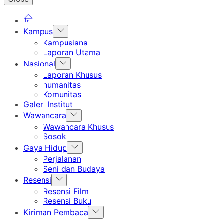
Show
Kampus
sub
Kampusiana
menu
Laporan Utama
Show
Nasional
sub
Laporan Khusus
menu
humanitas
Komunitas
Galeri Institut
Show
Wawancara
sub
Wawancara Khusus
menu
Sosok
Show
Gaya Hidup
sub
Perjalanan
menu
Seni dan Budaya
Show
Resensi
sub
Resensi Film
menu
Resensi Buku
Show
Kiriman Pembaca