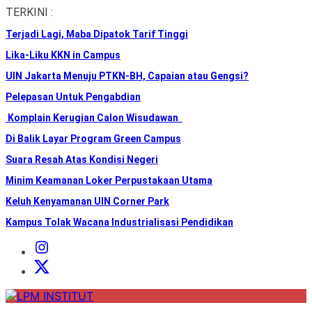
Skip
TERKINI :
to
Terjadi Lagi, Maba Dipatok Tarif Tinggi
the
content
Lika-Liku KKN in Campus
UIN Jakarta Menuju PTKN-BH, Capaian atau Gengsi?
Pelepasan Untuk Pengabdian
Komplain Kerugian Calon Wisudawan
Di Balik Layar Program Green Campus
Suara Resah Atas Kondisi Negeri
Minim Keamanan Loker Perpustakaan Utama
Keluh Kenyamanan UIN Corner Park
Kampus Tolak Wacana Industrialisasi Pendidikan
Instagram
Institut
X
Institut
LPM
INSTITUT