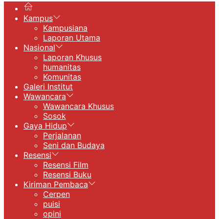
Kampus
Kampusiana
Laporan Utama
Nasional
Laporan Khusus
humanitas
Komunitas
Galeri Institut
Wawancara
Wawancara Khusus
Sosok
Gaya Hidup
Perjalanan
Seni dan Budaya
Resensi
Resensi Film
Resensi Buku
Kiriman Pembaca
Cerpen
puisi
opini