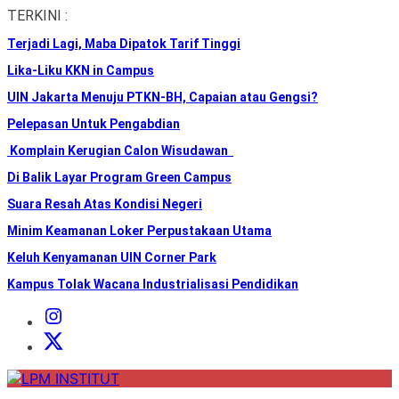
Skip
TERKINI :
to
Terjadi Lagi, Maba Dipatok Tarif Tinggi
the
content
Lika-Liku KKN in Campus
UIN Jakarta Menuju PTKN-BH, Capaian atau Gengsi?
Pelepasan Untuk Pengabdian
Komplain Kerugian Calon Wisudawan
Di Balik Layar Program Green Campus
Suara Resah Atas Kondisi Negeri
Minim Keamanan Loker Perpustakaan Utama
Keluh Kenyamanan UIN Corner Park
Kampus Tolak Wacana Industrialisasi Pendidikan
Instagram
Institut
X
Institut
LPM
INSTITUT