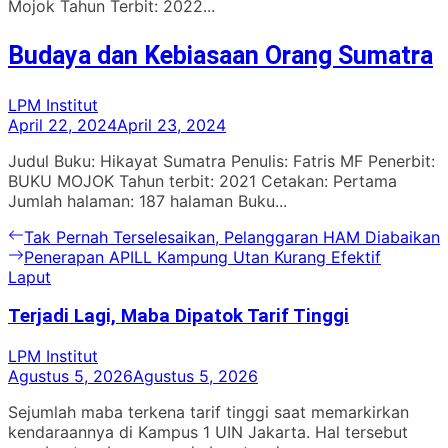
Mojok Tahun Terbit: 2022...
Budaya dan Kebiasaan Orang Sumatra
LPM Institut
April 22, 2024
April 23, 2024
Judul Buku: Hikayat Sumatra Penulis: Fatris MF Penerbit:
BUKU MOJOK Tahun terbit: 2021 Cetakan: Pertama
Jumlah halaman: 187 halaman Buku...
Navigasi
Previous
Tak Pernah Terselesaikan, Pelanggaran HAM Diabaikan
post:
Next
Penerapan APILL Kampung Utan Kurang Efektif
pos
post:
Laput
Terjadi Lagi, Maba Dipatok Tarif Tinggi
LPM Institut
Agustus 5, 2026
Agustus 5, 2026
Sejumlah maba terkena tarif tinggi saat memarkirkan
kendaraannya di Kampus 1 UIN Jakarta. Hal tersebut