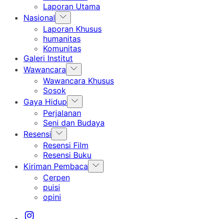
menu
Laporan Utama
Show
Nasional
sub
Laporan Khusus
menu
humanitas
Komunitas
Galeri Institut
Show
Wawancara
sub
Wawancara Khusus
menu
Sosok
Show
Gaya Hidup
sub
Perjalanan
menu
Seni dan Budaya
Show
Resensi
sub
Resensi Film
menu
Resensi Buku
Show
Kiriman Pembaca
sub
Cerpen
menu
puisi
opini
Instagram