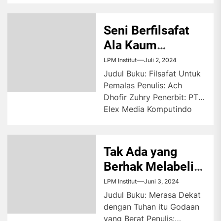
Halaman: 260 halaman
Masa...
Seni Berfilsafat
Ala Kaum
Rebahan
LPM Institut
Juli 2, 2024
Judul Buku: Filsafat Untuk
Pemalas Penulis: Ach
Dhofir Zuhry Penerbit: PT
Elex Media Komputindo
Kompas Gramedia Tahun
Terbit: 2023 Cetakan:...
Tak Ada yang
Berhak Melabeli
Kebenaran
LPM Institut
Juni 3, 2024
Judul Buku: Merasa Dekat
dengan Tuhan itu Godaan
yang Berat Penulis: