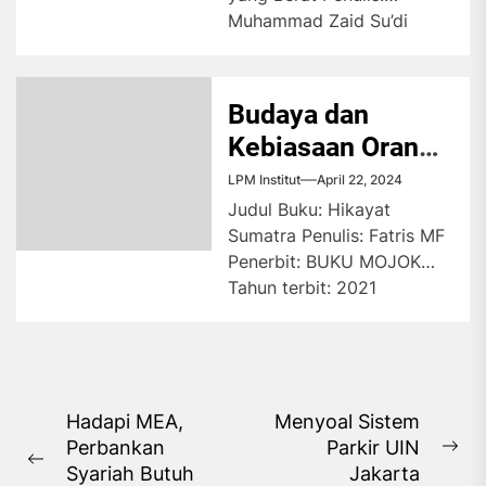
Muhammad Zaid Su’di
Penerbit: Buku Mojok
Tahun Terbit: 2022...
Budaya dan
Kebiasaan Orang
Sumatra
LPM Institut
April 22, 2024
Judul Buku: Hikayat
Sumatra Penulis: Fatris MF
Penerbit: BUKU MOJOK
Tahun terbit: 2021
Cetakan: Pertama Jumlah
halaman: 187 halaman
Buku...
Navigasi
Hadapi MEA,
Menyoal Sistem
Perbankan
Parkir UIN
pos
Ne
Previous
Syariah Butuh
Jakarta
pos