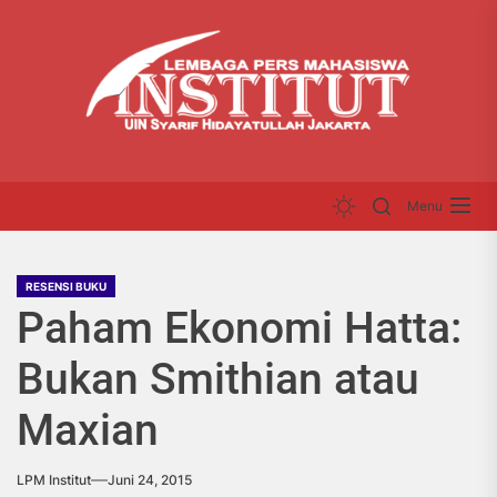
Skip
LP
to
INS
the
content
Menu
RESENSI BUKU
Paham Ekonomi Hatta:
Bukan Smithian atau
Maxian
LPM Institut
Juni 24, 2015