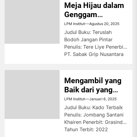
tersisihkan. Hal itu...
Meja Hijau dalam
Genggam
Korporasi
LPM Institut
Agustus 20, 2025
Judul Buku: Teruslah
Bodoh Jangan Pintar
Penulis: Tere Liye Penerbit:
PT. Sabak Grip Nusantara
Tahun Terbit: 2024
Cetakan: Pertama Jumlah...
Mengambil yang
Baik dari yang
Terburuk
LPM Institut
Januari 6, 2025
Judul Buku: Kado Terbaik
Penulis: Jombang Santani
Khairen Penerbit: Grasindo
Tahun Terbit: 2022
Cetakan: Pertama Jumlah