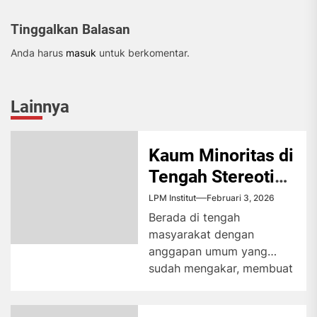
Tinggalkan Balasan
Anda harus
masuk
untuk berkomentar.
Lainnya
Kaum Minoritas di
Tengah Stereotipe
Masyarakat
LPM Institut
Februari 3, 2026
Berada di tengah
masyarakat dengan
anggapan umum yang
sudah mengakar, membuat
mereka dengan orientasi
seks berbeda sering