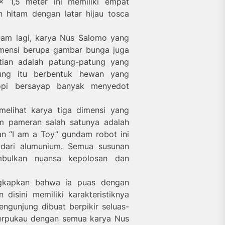
x 1,5 meter ini memiliki empat
n hitam dengan latar hijau tosca
lam lagi, karya Nus Salomo yang
dimensi berupa gambar bunga juga
tian adalah patung-patung yang
tung itu berbentuk hewan yang
opi bersayap banyak menyedot
melihat karya tiga dimensi yang
lam pameran salah satunya adalah
n “I am a Toy” gundam robot ini
 dari alumunium. Semua susunan
mbulkan nuansa kepolosan dan
ngkapkan bahwa ia puas dengan
disini memiliki karakteristiknya
gunjung dibuat berpikir seluas-
terpukau dengan semua karya Nus