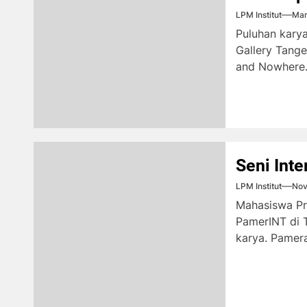
LPM Institut
Mar
Puluhan kary
Gallery Tang
and Nowhere.
Seni Inte
LPM Institut
Nov
Mahasiswa Pr
PamerINT di T
karya. Pamera