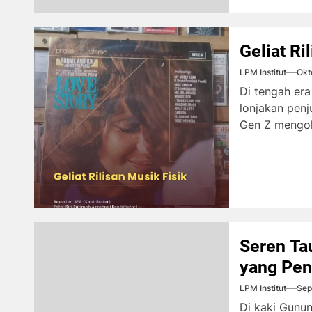
Geliat Ri
LPM Institut
Okt
Di tengah era 
lonjakan penj
Gen Z mengole
Seren Ta
yang Pen
LPM Institut
Sep
Di kaki Gunu