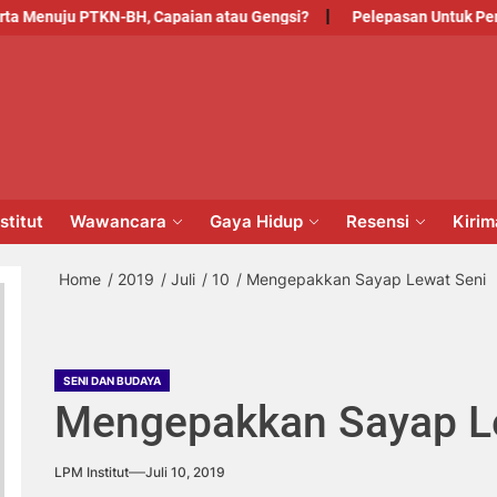
nuju PTKN-BH, Capaian atau Gengsi?
Pelepasan Untuk Pengabdi
PM
NSTITUT
stitut
Wawancara
Gaya Hidup
Resensi
Kiri
Home
2019
Juli
10
Mengepakkan Sayap Lewat Seni
SENI DAN BUDAYA
Mengepakkan Sayap L
LPM Institut
Juli 10, 2019