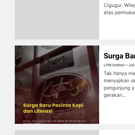
Cigugur. Wila
atas permukaan
Surga Bar
LPM Institut
Jul
Tak hanya me
menyajikan s
pengunjung y
gerakan...