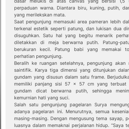
dasar melukis di atas canvas yang bersisi 1,5 
perpaduan warna. Diantara biru, kuning, putih, da
yang merilekskan mata.
Saat pengunjung memasuki area pameran lebih da
terkenal estetik seperti patung, dan lukisan dua 
disuguhkan. Satu hal yang begitu menarik perha
diletakkan di meja berwarna putih. Patung-pa
berukuran kecil. Patung babi yang memakai t
perhatian pengunjung.
Beralih ke ruangan setelahnya, pengunjung akan 
saintifik. Karya tiga dimensi yang ditunjukan da
gundam yang disusun dalam satu frame. Berjudulka
memiliki panjang sisi 57 x 57 cm yang terbuat
gundam dicat berwarna putih, sehingga meni
kemurnian hati yang suci.
Salah satu pengunjung pagelaran Surya mengu
adanya pagelaran ini. Menurutnya, semua kesenian 
masing-masing. Dengan mengusung tema sayap, pen
luasnya dalam memaknai perjalanan hidup. “Saya 