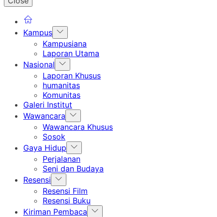
Close
Show
Kampus
sub
Kampusiana
menu
Laporan Utama
Show
Nasional
sub
Laporan Khusus
menu
humanitas
Komunitas
Galeri Institut
Show
Wawancara
sub
Wawancara Khusus
menu
Sosok
Show
Gaya Hidup
sub
Perjalanan
menu
Seni dan Budaya
Show
Resensi
sub
Resensi Film
menu
Resensi Buku
Show
Kiriman Pembaca