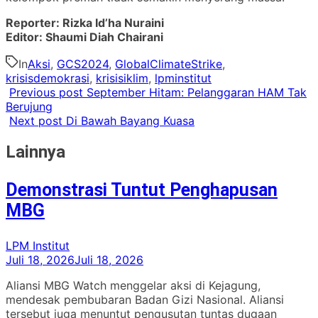
Reporter: Rizka Id’ha Nuraini
Editor: Shaumi Diah Chairani
In
Aksi
,
GCS2024
,
GlobalClimateStrike
,
krisisdemokrasi
,
krisisiklim
,
lpminstitut
Previous post
September Hitam: Pelanggaran HAM Tak
Berujung
Next post
Di Bawah Bayang Kuasa
Lainnya
Demonstrasi Tuntut Penghapusan
MBG
LPM Institut
Juli 18, 2026
Juli 18, 2026
Aliansi MBG Watch menggelar aksi di Kejagung,
mendesak pembubaran Badan Gizi Nasional. Aliansi
tersebut juga menuntut pengusutan tuntas dugaan