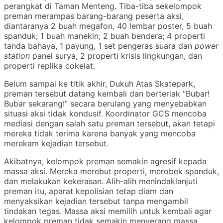
perangkat di Taman Menteng. Tiba-tiba sekelompok
preman merampas barang-barang peserta aksi,
diantaranya 2 buah megafon, 40 lembar poster, 5 buah
spanduk; 1 buah manekin; 2 buah bendera; 4 properti
tanda bahaya, 1 payung, 1 set pengeras suara dan
power
station
panel surya, 2 properti krisis lingkungan, dan
properti replika cokelat.
Belum sampai ke titik akhir, Dukuh Atas Skatepark,
preman tersebut datang kembali dan berteriak “Bubar!
Bubar sekarang!” secara berulang yang menyebabkan
situasi aksi tidak kondusif. Koordinator GCS mencoba
mediasi dengan salah satu preman tersebut, akan tetapi
mereka tidak terima karena banyak yang mencoba
merekam kejadian tersebut.
Akibatnya, kelompok preman semakin agresif kepada
massa aksi. Mereka merebut properti, merobek spanduk,
dan melakukan kekerasan. Alih-alih menindaklanjuti
preman itu, aparat kepolisian tetap diam dan
menyaksikan kejadian tersebut tanpa mengambil
tindakan tegas. Massa aksi memilih untuk kembali agar
kelompok preman tidak semakin menyerang massa.