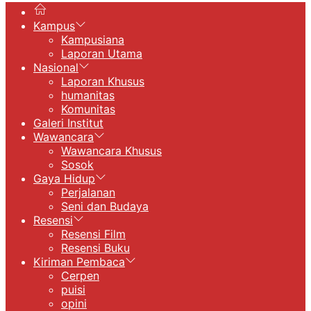
Kampus
Kampusiana
Laporan Utama
Nasional
Laporan Khusus
humanitas
Komunitas
Galeri Institut
Wawancara
Wawancara Khusus
Sosok
Gaya Hidup
Perjalanan
Seni dan Budaya
Resensi
Resensi Film
Resensi Buku
Kiriman Pembaca
Cerpen
puisi
opini