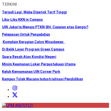
Skip
TERKINI :
to
Terjadi Lagi, Maba Dipatok Tarif Tinggi
the
content
Lika-Liku KKN in Campus
UIN Jakarta Menuju PTKN-BH, Capaian atau Gengsi?
Pelepasan Untuk Pengabdian
Komplain Kerugian Calon Wisudawan
Di Balik Layar Program Green Campus
Suara Resah Atas Kondisi Negeri
Minim Keamanan Loker Perpustakaan Utama
Keluh Kenyamanan UIN Corner Park
Kampus Tolak Wacana Industrialisasi Pendidikan
Instagram
Institut
X
Institut
LPM
INSTITUT