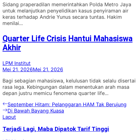
Sidang praperadilan memerintahkan Polda Metro Jaya
untuk melanjutkan penyelidikan kasus penyiraman air
keras terhadap Andrie Yunus secara tuntas. Hakim
menilai...
Quarter Life Crisis Hantui Mahasiswa
Akhir
LPM Institut
Mei 21, 2026
Mei 21, 2026
Bagi sebagian mahasiswa, kelulusan tidak selalu disertai
rasa lega. Kebingungan dalam menentukan arah masa
depan justru memicu fenomena quarter life...
Navigasi
Previous
September Hitam: Pelanggaran HAM Tak Berujung
post:
Next
Di Bawah Bayang Kuasa
pos
post:
Laput
Terjadi Lagi, Maba Dipatok Tarif Tinggi