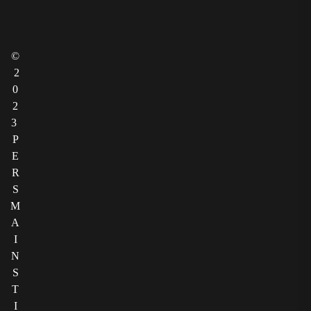
©
2
0
2
3
P
E
R
S
M
A
I
N
S
T
I