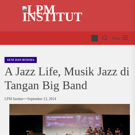
Skip
LP
to
INS
the
content
Menu
SENI DAN BUDAYA
A Jazz Life, Musik Jazz di
Tangan Big Band
LPM Institut
September 13, 2014