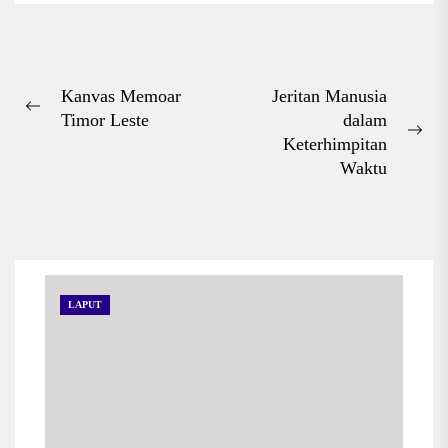
daerah pelosok yang...
Navigasi
Kanvas Memoar
Jeritan Manusia
Previous
Timor Leste
dalam
pos
post:
Nex
Keterhimpitan
pos
Waktu
LAPUT