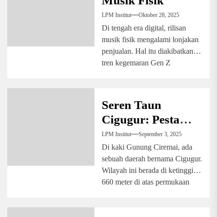
Musik Fisik
LPM Institut
Oktober 28, 2025
Di tengah era digital, rilisan
musik fisik mengalami lonjakan
penjualan. Hal itu diakibatkan
tren kegemaran Gen Z
mengoleksinya. Digitalisasi
membuat...
Seren Taun
Cigugur: Pesta
Panen yang Penuh
LPM Institut
September 3, 2025
Syukur dan
Di kaki Gunung Ciremai, ada
sebuah daerah bernama Cigugur.
Toleransi
Wilayah ini berada di ketinggian
660 meter di atas permukaan
laut,...