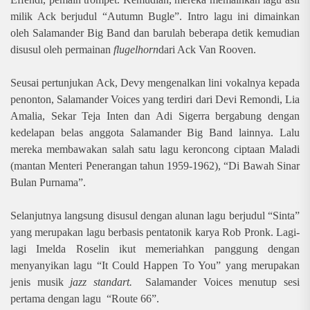
milik Ack berjudul “Autumn Bugle”. Intro lagu ini dimainkan
oleh Salamander Big Band dan barulah beberapa detik kemudian
disusul oleh permainan
flugelhorn
dari Ack Van Rooven.
Seusai pertunjukan Ack, Devy mengenalkan lini vokalnya kepada
penonton, Salamander Voices yang terdiri dari Devi Remondi, Lia
Amalia, Sekar Teja Inten dan Adi Sigerra bergabung dengan
kedelapan belas anggota Salamander Big Band lainnya. Lalu
mereka membawakan salah satu lagu keroncong ciptaan Maladi
(mantan Menteri Penerangan tahun 1959-1962), “Di Bawah Sinar
Bulan Purnama”.
Selanjutnya langsung disusul dengan alunan lagu berjudul “Sinta”
yang merupakan lagu berbasis pentatonik karya Rob Pronk. Lagi-
lagi Imelda Roselin ikut memeriahkan panggung dengan
menyanyikan lagu “It Could Happen To You” yang merupakan
jenis musik
jazz standart.
Salamander Voices menutup sesi
pertama dengan lagu “Route 66”.