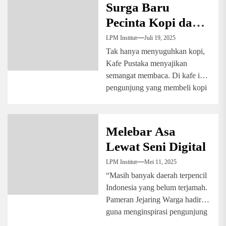
Surga Baru
Pecinta Kopi dan
Literasi
LPM Institut
Juli 19, 2025
Tak hanya menyuguhkan kopi,
Kafe Pustaka menyajikan
semangat membaca. Di kafe ini,
pengunjung yang membeli kopi
berarti ikut mendukung
gerakan...
Melebar Asa
Lewat Seni Digital
LPM Institut
Mei 11, 2025
“Masih banyak daerah terpencil
Indonesia yang belum terjamah.
Pameran Jejaring Warga hadir
guna menginspirasi pengunjung
untuk menghidupkan daerah-