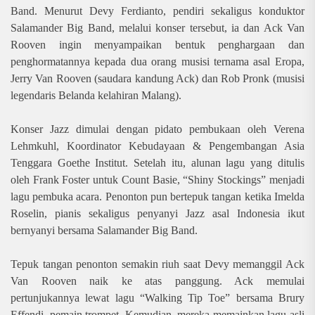
Band. Menurut Devy Ferdianto, pendiri sekaligus konduktor
Salamander Big Band, melalui konser tersebut, ia dan Ack Van
Rooven ingin menyampaikan bentuk penghargaan dan
penghormatannya kepada dua orang musisi ternama asal Eropa,
Jerry Van Rooven (saudara kandung Ack) dan Rob Pronk (musisi
legendaris Belanda kelahiran Malang).
Konser Jazz dimulai dengan pidato pembukaan oleh Verena
Lehmkuhl, Koordinator Kebudayaan & Pengembangan Asia
Tenggara Goethe Institut. Setelah itu, alunan lagu yang ditulis
oleh Frank Foster untuk Count Basie, “Shiny Stockings” menjadi
lagu pembuka acara. Penonton pun bertepuk tangan ketika Imelda
Roselin, pianis sekaligus penyanyi Jazz asal Indonesia ikut
bernyanyi bersama Salamander Big Band.
Tepuk tangan penonton semakin riuh saat Devy memanggil Ack
Van Rooven naik ke atas panggung. Ack memulai
pertunjukannya lewat lagu “Walking Tip Toe” bersama Brury
Effendi, pemain trompet. Kemudian, mereka memainkan lagu asli