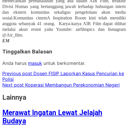
memecahkan permasalahan yang ada dalam AIR Film, terakhir
Divisi Humas yang bertanggung jawab terhadap hubungan intern
dan ekstern komunitas sekaligus pengelolaan akun media
sosial.Komunitas cinemA Inspiration Room kini telah memiliki
anggota sebanyak 41 orang.
Karya-karya AIR Film dapat dilihat
melalui akun resmi yaitu Youtube: airfilmpics dan Instagram
@Air_film.
EM
Tinggalkan Balasan
Anda harus
masuk
untuk berkomentar.
Previous post
Dosen FISIP Laporkan Kasus Pencurian ke
Polisi
Next post
Koperasi Membangun Perekonomian Negeri
Lainnya
Merawat Ingatan Lewat Jelajah
Budaya