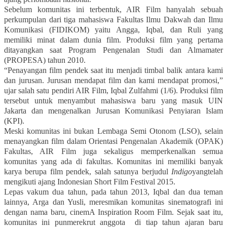
Sebelum komunitas ini terbentuk, AIR Film hanyalah sebuah
perkumpulan dari tiga mahasiswa Fakultas Ilmu Dakwah dan Ilmu
Komunikasi (FIDIKOM) yaitu Angga, Iqbal, dan Ruli yang
memiliki minat dalam dunia film. Produksi film yang pertama
ditayangkan saat Program Pengenalan Studi dan Almamater
(PROPESA) tahun 2010.
“Penayangan film pendek saat itu menjadi timbal balik antara kami
dan jurusan. Jurusan mendapat film dan kami mendapat promosi,”
ujar salah satu pendiri AIR Film, Iqbal Zulfahmi (1/6). Produksi film
tersebut untuk menyambut mahasiswa baru yang masuk UIN
Jakarta dan mengenalkan Jurusan Komunikasi Penyiaran Islam
(KPI).
Meski komunitas ini bukan Lembaga Semi Otonom (LSO), selain
menayangkan film dalam Orientasi Pengenalan Akademik (OPAK)
Fakultas, AIR Film juga sekaligus memperkenalkan semua
komunitas yang ada di fakultas. Komunitas ini memiliki banyak
karya berupa film pendek, salah satunya berjudul
Indigo
yangtelah
mengikuti ajang Indonesian Short Film Festival 2015.
Lepas vakum dua tahun, pada tahun 2013, Iqbal dan dua teman
lainnya, Arga dan Yusli, meresmikan komunitas sinematografi ini
dengan nama baru, cinemA Inspiration Room Film. Sejak saat itu,
komunitas ini punmerekrut anggota
di tiap tahun ajaran baru