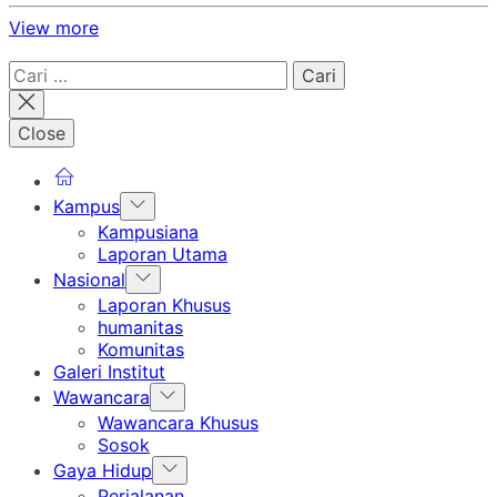
View more
Cari
untuk:
Close
Show
Kampus
sub
Kampusiana
menu
Laporan Utama
Show
Nasional
sub
Laporan Khusus
menu
humanitas
Komunitas
Galeri Institut
Show
Wawancara
sub
Wawancara Khusus
menu
Sosok
Show
Gaya Hidup
sub
Perjalanan