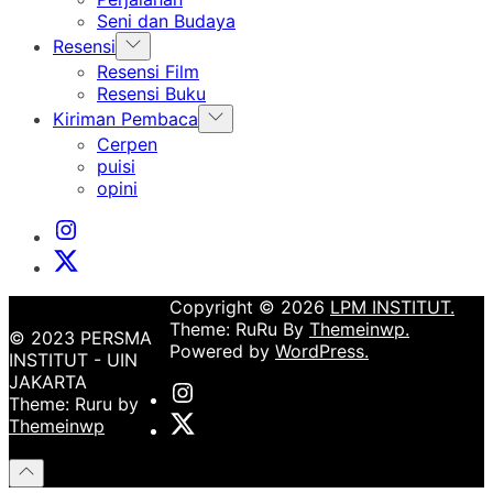
menu
Seni dan Budaya
Show
Resensi
sub
Resensi Film
menu
Resensi Buku
Show
Kiriman Pembaca
sub
Cerpen
menu
puisi
opini
Instagram
Institut
X
Institut
Copyright © 2026
LPM INSTITUT.
Theme: RuRu By
Themeinwp.
© 2023 PERSMA
Powered by
WordPress.
INSTITUT - UIN
JAKARTA
Instagram
Theme: Ruru by
Institut
X
Themeinwp
Institut