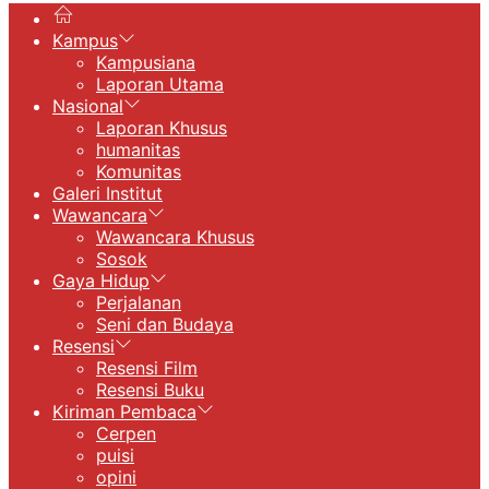
Kampus
Kampusiana
Laporan Utama
Nasional
Laporan Khusus
humanitas
Komunitas
Galeri Institut
Wawancara
Wawancara Khusus
Sosok
Gaya Hidup
Perjalanan
Seni dan Budaya
Resensi
Resensi Film
Resensi Buku
Kiriman Pembaca
Cerpen
puisi
opini