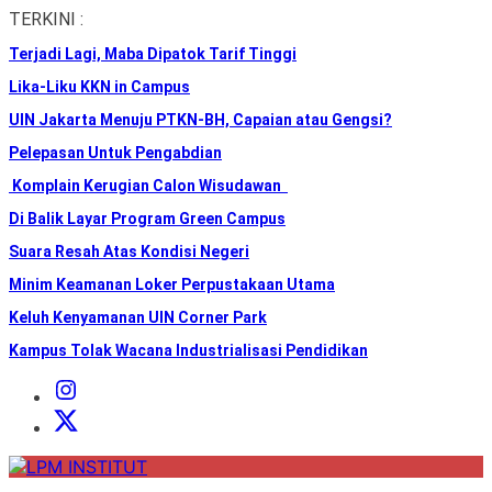
Skip
TERKINI :
to
Terjadi Lagi, Maba Dipatok Tarif Tinggi
the
content
Lika-Liku KKN in Campus
UIN Jakarta Menuju PTKN-BH, Capaian atau Gengsi?
Pelepasan Untuk Pengabdian
Komplain Kerugian Calon Wisudawan
Di Balik Layar Program Green Campus
Suara Resah Atas Kondisi Negeri
Minim Keamanan Loker Perpustakaan Utama
Keluh Kenyamanan UIN Corner Park
Kampus Tolak Wacana Industrialisasi Pendidikan
Instagram
Institut
X
Institut
LPM
INSTITUT