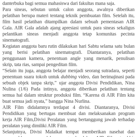
danterbuka bagi semua mahasiswa dari fakultas mana saja.
Para sineas, sebutan untuk calon anggota, awalnya diberikan
pelatihan berupa materi tentang teknik pembuatan film. Setelah itu,
film hasil pelatihan ditampilkan dalam sebuah pementasan AIR
Gala. AIR Gala adalah ajang apresiasi untuk para sineas sekaligus
pelantikan sineas menjadi anggota tetap komunitas pecinta
sinematografi.
Kegiatan anggota baru rutin dilakukan hari Sabtu selama satu bulan
yang berisi pelatihan sinematografi. Diantaranya, pelatihan
penggunaan kamera, penentuan angle yang menarik, penulisan
skrip, tata rias, sampai pengeditan film.
“Selain itu juga, anggota belajar menjadi seorang sutradara, seperti
penentuan suara tokoh untuk
dubbing
video, dan berimajinasi pada
sebuah objek tanpa skrip,” ujar anggota Divisi Pendidikan, Nina
Nulina (1/6) Pada intinya, anggota diberikan pelatihan tentang
semua hal dalam struktur produksi film. “Karena di AIR Film kita
buat semua jadi nyata,” bangga Nina Nurlina.
AIR Film didalamnya terdapat 4 divisi. Diantaranya, Divisi
Pendidikan yang bertugas membuat dan melaksanakan program
kerja AIR Film,Divisi Peralatan yang bertanggung jawab terhadap
peralatan yang dimiliki AIR Film.
Selanjutnya, Divisi Malaikat tempat memberikan nasehat dan