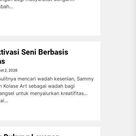
bah...
tivasi Seni Berbasis
as
et 2, 2026
 sulitnya mencari wadah kesenian, Sammy
 Kolase Art sebagai wadah bagi
ngsel untuk menyalurkan kreatifitas
i...