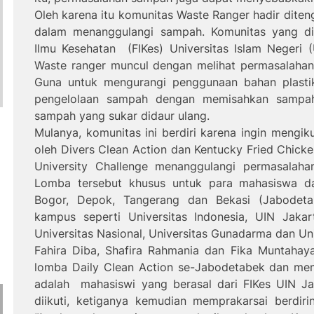
Oleh karena itu komunitas Waste Ranger hadir dite
dalam menanggulangi sampah. Komunitas yang did
Ilmu Kesehatan (FIKes) Universitas Islam Negeri (
Waste ranger muncul dengan melihat permasalaha
Guna untuk mengurangi penggunaan bahan plastik
pengelolaan sampah dengan memisahkan sampah
sampah yang sukar didaur ulang.
Mulanya, komunitas ini berdiri karena ingin mengi
oleh Divers Clean Action dan Kentucky Fried Chick
University Challenge menanggulangi permasalah
Lomba tersebut khusus untuk para mahasiswa da
Bogor, Depok, Tangerang dan Bekasi (Jabodeta
kampus seperti Universitas Indonesia, UIN Jakart
Universitas Nasional, Universitas Gunadarma dan Un
Fahira Diba, Shafira Rahmania dan Fika Muntahay
lomba Daily Clean Action se-Jabodetabek dan men
adalah mahasiswi yang berasal dari FIKes UIN Ja
diikuti, ketiganya kemudian memprakarsai berdiri