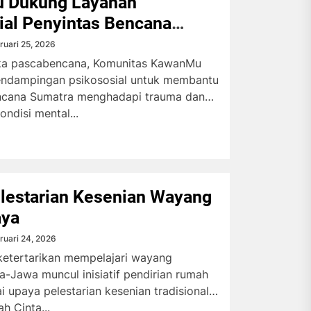
 Dukung Layanan
ial Penyintas Bencana
ruari 25, 2026
ka pascabencana, Komunitas KawanMu
ndampingan psikososial untuk membantu
ncana Sumatra menghadapi trauma dan
ndisi mental...
lestarian Kesenian Wayang
aya
ruari 24, 2026
ketertarikan mempelajari wayang
na-Jawa muncul inisiatif pendirian rumah
 upaya pelestarian kesenian tradisional
 Cinta...