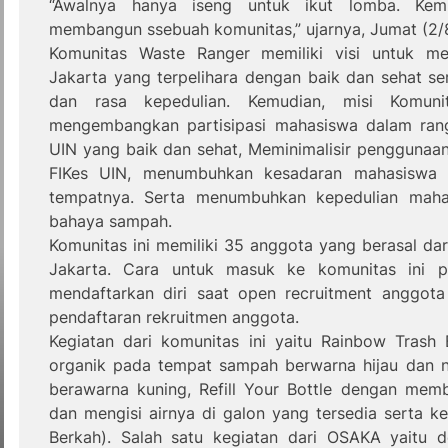
“Awalnya hanya iseng untuk ikut lomba. Kem
membangun ssebuah komunitas,” ujarnya, Jumat (2/8
Komunitas Waste Ranger memiliki visi untuk me
Jakarta yang terpelihara dengan baik dan sehat se
dan rasa kepedulian. Kemudian, misi Komun
mengembangkan partisipasi mahasiswa dalam rang
UIN yang baik dan sehat, Meminimalisir penggunaan
FIKes UIN, menumbuhkan kesadaran mahasisw
tempatnya. Serta menumbuhkan kepedulian mahas
bahaya sampah.
Komunitas ini memiliki 35 anggota yang berasal da
Jakarta. Cara untuk masuk ke komunitas ini 
mendaftarkan diri saat open recruitment anggota 
pendaftaran rekruitmen anggota.
Kegiatan dari komunitas ini yaitu Rainbow Tras
organik pada tempat sampah berwarna hijau dan 
berawarna kuning, Refill Your Bottle dengan memb
dan mengisi airnya di galon yang tersedia serta 
Berkah). Salah satu kegiatan dari OSAKA yaitu 