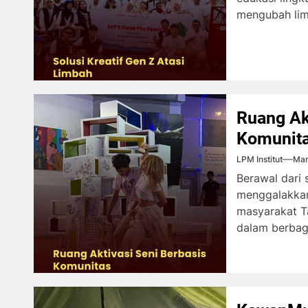
mengubah lim
Ruang Ak
Komunit
LPM Institut
Mar
Berawal dari
menggalakkan
masyarakat Ta
dalam berbaga