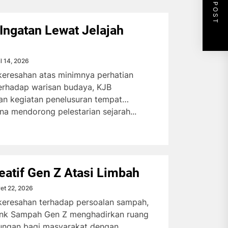
NEXT POST
Ingatan Lewat Jelajah
il 14, 2026
keresahan atas minimnya perhatian
erhadap warisan budaya, KJB
an kegiatan penelusuran tempat
na mendorong pelestarian sejarah...
eatif Gen Z Atasi Limbah
et 22, 2026
 keresahan terhadap persoalan sampah,
nk Sampah Gen Z menghadirkan ruang
kungan bagi masyarakat dengan