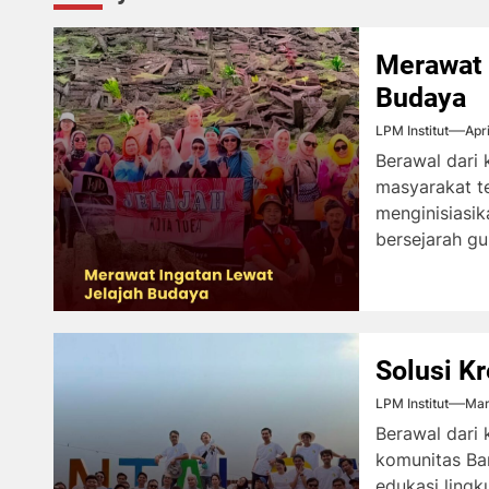
Merawat 
Budaya
LPM Institut
Apr
Berawal dari 
masyarakat t
menginisiasik
bersejarah gu
Solusi Kr
LPM Institut
Mar
Berawal dari
komunitas Ba
edukasi ling