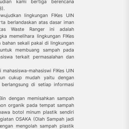
udian kami bertiga berencana
).
wujudkan lingkungan FIKes UIN
rta berlandaskan atas dasar iman
itas Waste Ranger ini adalah
ka memelihara lingkungan FIKes
 bahan sekali pakai di lingkungan
a untuk membuang sampah pada
iswa terkait permasalahan dan
ri mahasiswa-mahasiswi FIKes UIN
pun cukup mudah yaitu dengan
berlangsung di setiap informasi
h Bin dengan memisahkan sampah
non organik pada tempat sampah
awa botol minum plastik sendiri
kegiatan OSAKA (Olah Sampah jadi
dengan mengolah sampah plastik