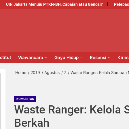
Jakarta Menuju PTKN-BH, Capaian atau Gengsi?
Pelepasan Untu
PM
NSTITUT
stitut
Wawancara
Gaya Hidup
Resensi
Kiri
Home
2019
Agustus
7
Waste Ranger: Kelola Sampah 
KOMUNITAS
Waste Ranger: Kelola
Berkah