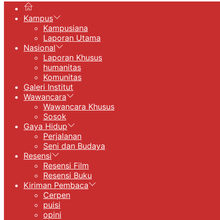
Kampus
Kampusiana
Laporan Utama
Nasional
Laporan Khusus
humanitas
Komunitas
Galeri Institut
Wawancara
Wawancara Khusus
Sosok
Gaya Hidup
Perjalanan
Seni dan Budaya
Resensi
Resensi Film
Resensi Buku
Kiriman Pembaca
Cerpen
puisi
opini