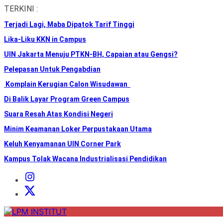
Skip
TERKINI :
to
Terjadi Lagi, Maba Dipatok Tarif Tinggi
the
content
Lika-Liku KKN in Campus
UIN Jakarta Menuju PTKN-BH, Capaian atau Gengsi?
Pelepasan Untuk Pengabdian
Komplain Kerugian Calon Wisudawan
Di Balik Layar Program Green Campus
Suara Resah Atas Kondisi Negeri
Minim Keamanan Loker Perpustakaan Utama
Keluh Kenyamanan UIN Corner Park
Kampus Tolak Wacana Industrialisasi Pendidikan
Instagram
Institut
X
Institut
LPM
INSTITUT