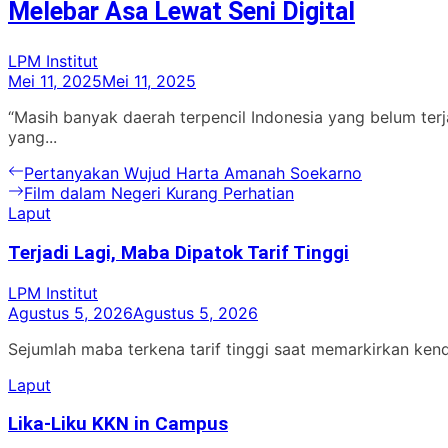
Melebar Asa Lewat Seni Digital
LPM Institut
Mei 11, 2025
Mei 11, 2025
“Masih banyak daerah terpencil Indonesia yang belum te
yang...
Navigasi
Previous
Pertanyakan Wujud Harta Amanah Soekarno
post:
Next
Film dalam Negeri Kurang Perhatian
pos
post:
Laput
Terjadi Lagi, Maba Dipatok Tarif Tinggi
LPM Institut
Agustus 5, 2026
Agustus 5, 2026
Sejumlah maba terkena tarif tinggi saat memarkirkan ken
Laput
Lika-Liku KKN in Campus