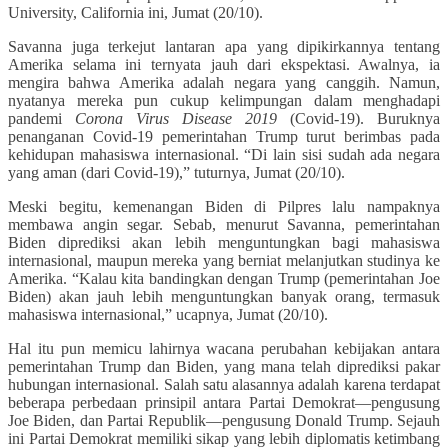
University, California ini, Jumat (20/10).
Savanna juga terkejut lantaran apa yang dipikirkannya tentang
Amerika selama ini ternyata jauh dari ekspektasi. Awalnya, ia
mengira bahwa Amerika adalah negara yang canggih. Namun,
nyatanya mereka pun cukup kelimpungan dalam menghadapi
pandemi
Corona Virus Disease 2019
(Covid-19). Buruknya
penanganan Covid-19 pemerintahan Trump turut berimbas pada
kehidupan mahasiswa internasional. “Di lain sisi sudah ada negara
yang aman (dari Covid-19),” tuturnya, Jumat (20/10).
Meski begitu, kemenangan Biden di Pilpres lalu nampaknya
membawa angin segar. Sebab, menurut Savanna, pemerintahan
Biden diprediksi akan lebih menguntungkan bagi mahasiswa
internasional, maupun mereka yang berniat melanjutkan studinya ke
Amerika. “Kalau kita bandingkan dengan Trump (pemerintahan Joe
Biden) akan jauh lebih menguntungkan banyak orang, termasuk
mahasiswa internasional,” ucapnya, Jumat (20/10).
Hal itu pun memicu lahirnya wacana perubahan kebijakan antara
pemerintahan Trump dan Biden, yang mana telah diprediksi pakar
hubungan internasional. Salah satu alasannya adalah karena terdapat
beberapa perbedaan prinsipil antara Partai Demokrat—pengusung
Joe Biden, dan Partai Republik—pengusung Donald Trump. Sejauh
ini Partai Demokrat memiliki sikap yang lebih diplomatis ketimbang