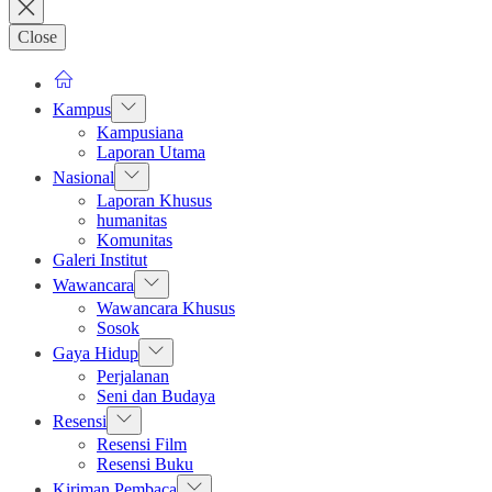
Close
Show
Kampus
sub
Kampusiana
menu
Laporan Utama
Show
Nasional
sub
Laporan Khusus
menu
humanitas
Komunitas
Galeri Institut
Show
Wawancara
sub
Wawancara Khusus
menu
Sosok
Show
Gaya Hidup
sub
Perjalanan
menu
Seni dan Budaya
Show
Resensi
sub
Resensi Film
menu
Resensi Buku
Show
Kiriman Pembaca