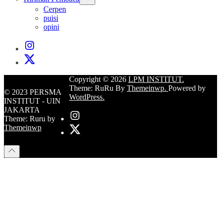
sub
Cerpen
menu
puisi
opini
Instagram
Institut
X
Institut
Copyright © 2026
LPM INSTITUT.
Theme: RuRu By
Themeinwp.
Powered by
© 2023 PERSMA
WordPress.
INSTITUT - UIN
JAKARTA
Instagram
Theme: Ruru by
Institut
X
Themeinwp
Institut