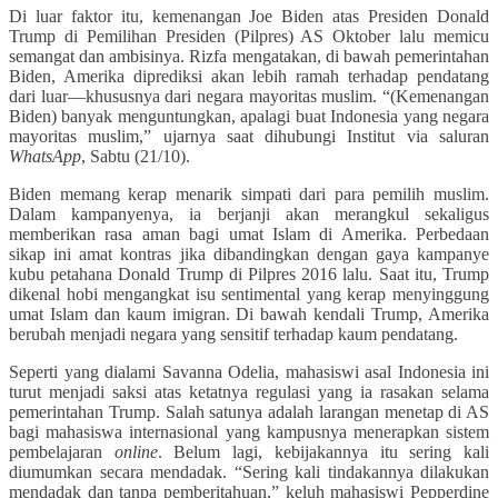
Di luar faktor itu, kemenangan Joe Biden atas Presiden Donald
Trump di Pemilihan Presiden (Pilpres) AS Oktober lalu memicu
semangat dan ambisinya. Rizfa mengatakan, di bawah pemerintahan
Biden, Amerika diprediksi akan lebih ramah terhadap pendatang
dari luar—khususnya dari negara mayoritas muslim. “(Kemenangan
Biden) banyak menguntungkan, apalagi buat Indonesia yang negara
mayoritas muslim,” ujarnya saat dihubungi Institut via saluran
WhatsApp
, Sabtu (21/10).
Biden memang kerap menarik simpati dari para pemilih muslim.
Dalam kampanyenya, ia berjanji akan merangkul sekaligus
memberikan rasa aman bagi umat Islam di Amerika. Perbedaan
sikap ini amat kontras jika dibandingkan dengan gaya kampanye
kubu petahana Donald Trump di Pilpres 2016 lalu. Saat itu, Trump
dikenal hobi mengangkat isu sentimental yang kerap menyinggung
umat Islam dan kaum imigran. Di bawah kendali Trump, Amerika
berubah menjadi negara yang sensitif terhadap kaum pendatang.
Seperti yang dialami Savanna Odelia, mahasiswi asal Indonesia ini
turut menjadi saksi atas ketatnya regulasi yang ia rasakan selama
pemerintahan Trump. Salah satunya adalah larangan menetap di AS
bagi mahasiswa internasional yang kampusnya menerapkan sistem
pembelajaran
online
. Belum lagi, kebijakannya itu sering kali
diumumkan secara mendadak. “Sering kali tindakannya dilakukan
mendadak dan tanpa pemberitahuan,” keluh mahasiswi Pepperdine