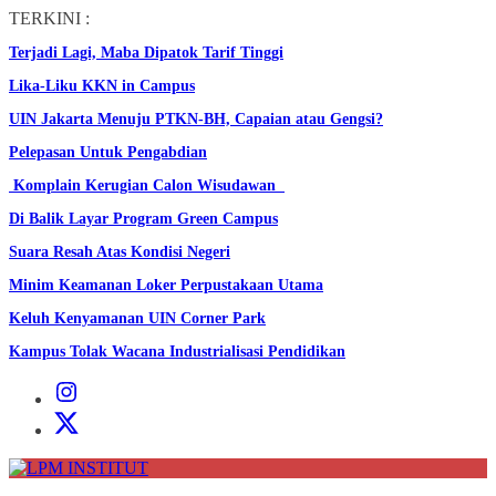
Skip
TERKINI :
to
Terjadi Lagi, Maba Dipatok Tarif Tinggi
the
content
Lika-Liku KKN in Campus
UIN Jakarta Menuju PTKN-BH, Capaian atau Gengsi?
Pelepasan Untuk Pengabdian
Komplain Kerugian Calon Wisudawan
Di Balik Layar Program Green Campus
Suara Resah Atas Kondisi Negeri
Minim Keamanan Loker Perpustakaan Utama
Keluh Kenyamanan UIN Corner Park
Kampus Tolak Wacana Industrialisasi Pendidikan
Instagram
Institut
X
Institut
LPM
INSTITUT