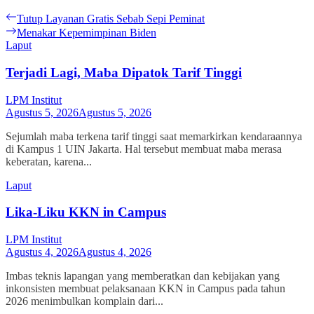
Navigasi
Previous
Tutup Layanan Gratis Sebab Sepi Peminat
post:
Next
Menakar Kepemimpinan Biden
pos
post:
Laput
Terjadi Lagi, Maba Dipatok Tarif Tinggi
LPM Institut
Agustus 5, 2026
Agustus 5, 2026
Sejumlah maba terkena tarif tinggi saat memarkirkan kendaraannya
di Kampus 1 UIN Jakarta. Hal tersebut membuat maba merasa
keberatan, karena...
Laput
Lika-Liku KKN in Campus
LPM Institut
Agustus 4, 2026
Agustus 4, 2026
Imbas teknis lapangan yang memberatkan dan kebijakan yang
inkonsisten membuat pelaksanaan KKN in Campus pada tahun
2026 menimbulkan komplain dari...