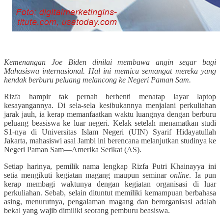
Kemenangan Joe Biden dinilai membawa angin segar bagi
Mahasiswa internasional. Hal ini memicu semangat mereka yang
hendak berburu peluang melancong ke Negeri Paman Sam.
Rizfa hampir tak pernah berhenti menatap layar laptop
kesayangannya. Di sela-sela kesibukannya menjalani perkuliahan
jarak jauh, ia kerap memanfaatkan waktu luangnya dengan berburu
peluang beasiswa ke luar negeri. Kelak setelah menamatkan studi
S1-nya di Universitas Islam Negeri (UIN) Syarif Hidayatullah
Jakarta, mahasiswi asal Jambi ini berencana melanjutkan studinya ke
Negeri Paman Sam—Amerika Serikat (AS).
Setiap harinya, pemilik nama lengkap Rizfa Putri Khainayya ini
setia mengikuti kegiatan magang maupun seminar
online
. Ia pun
kerap membagi waktunya dengan kegiatan organisasi di luar
perkuliahan. Sebab, selain dituntut memiliki kemampuan berbahasa
asing, menurutnya, pengalaman magang dan berorganisasi adalah
bekal yang wajib dimiliki seorang pemburu beasiswa.