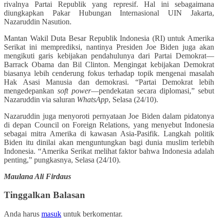
rivalnya Partai Republik yang represif. Hal ini sebagaimana
diungkapkan Pakar Hubungan Internasional UIN Jakarta,
Nazaruddin Nasution.
Mantan Wakil Duta Besar Republik Indonesia (RI) untuk Amerika
Serikat ini memprediksi, nantinya Presiden Joe Biden juga akan
mengikuti garis kebijakan pendahulunya dari Partai Demokrat—
Barrack Obama dan Bil Clinton. Mengingat kebijakan Demokrat
biasanya lebih cenderung fokus terhadap topik mengenai masalah
Hak Asasi Manusia dan demokrasi. “Partai Demokrat lebih
mengedepankan
soft power
—pendekatan secara diplomasi,” sebut
Nazaruddin via saluran
WhatsApp
, Selasa (24/10).
Nazaruddin juga menyoroti pernyataan Joe Biden dalam pidatonya
di depan Council on Foreign Relations, yang menyebut Indonesia
sebagai mitra Amerika di kawasan Asia-Pasifik. Langkah politik
Biden itu dinilai akan menguntungkan bagi dunia muslim terlebih
Indonesia. “Amerika Serikat melihat faktor bahwa Indonesia adalah
penting,” pungkasnya, Selasa (24/10).
Maulana Ali Firdaus
Tinggalkan Balasan
Anda harus
masuk
untuk berkomentar.