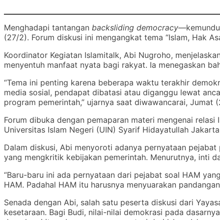
Menghadapi tantangan
backsliding democracy—
kemundur
(27/2). Forum diskusi ini mengangkat tema “Islam, Hak A
Koordinator Kegiatan Islamitalk, Abi Nugroho, menjelaska
menyentuh manfaat nyata bagi rakyat. Ia menegaskan bah
“Tema ini penting karena beberapa waktu terakhir demok
media sosial, pendapat dibatasi atau diganggu lewat anc
program pemerintah,” ujarnya saat diwawancarai, Jumat (
Forum dibuka dengan pemaparan materi mengenai relasi 
Universitas Islam Negeri (UIN) Syarif Hidayatullah Jakarta,
Dalam diskusi, Abi menyoroti adanya pernyataan pejab
yang mengkritik kebijakan pemerintah. Menurutnya, inti 
“Baru-baru ini ada pernyataan dari pejabat soal HAM yan
HAM. Padahal HAM itu harusnya menyuarakan pandangan 
Senada dengan Abi, salah satu peserta diskusi dari Yayas
kesetaraan. Bagi Budi, nilai-nilai demokrasi pada dasarn