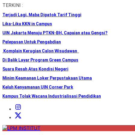
Skip
TERKINI :
to
Terjadi Lagi, Maba Dipatok Tarif Tinggi
the
content
Lika-Liku KKN in Campus
UIN Jakarta Menuju PTKN-BH, Capaian atau Gengsi?
Pelepasan Untuk Pengabdian
Komplain Kerugian Calon Wisudawan
Di Balik Layar Program Green Campus
Suara Resah Atas Kondisi Negeri
Minim Keamanan Loker Perpustakaan Utama
Keluh Kenyamanan UIN Corner Park
Kampus Tolak Wacana Industrialisasi Pendidikan
Instagram
Institut
X
Institut
LPM
INSTITUT