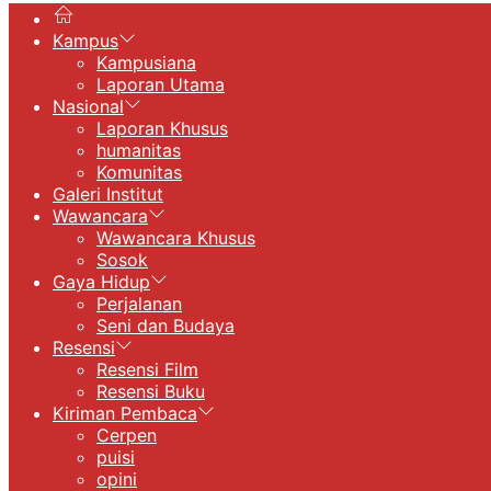
Kampus
Kampusiana
Laporan Utama
Nasional
Laporan Khusus
humanitas
Komunitas
Galeri Institut
Wawancara
Wawancara Khusus
Sosok
Gaya Hidup
Perjalanan
Seni dan Budaya
Resensi
Resensi Film
Resensi Buku
Kiriman Pembaca
Cerpen
puisi
opini