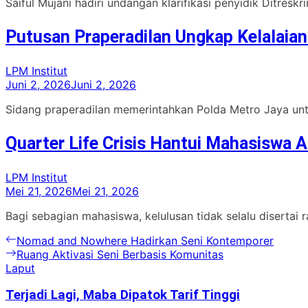
Saiful Mujani hadiri undangan klarifikasi penyidik Ditresk
Putusan Praperadilan Ungkap Kelalaian
LPM Institut
Juni 2, 2026
Juni 2, 2026
Sidang praperadilan memerintahkan Polda Metro Jaya untu
Quarter Life Crisis Hantui Mahasiswa A
LPM Institut
Mei 21, 2026
Mei 21, 2026
Bagi sebagian mahasiswa, kelulusan tidak selalu disertai
Navigasi
Previous
Nomad and Nowhere Hadirkan Seni Kontemporer
post:
Next
Ruang Aktivasi Seni Berbasis Komunitas
pos
post:
Laput
Terjadi Lagi, Maba Dipatok Tarif Tinggi