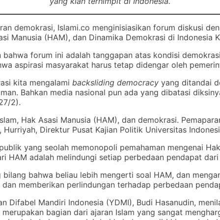
yang kian terhimpit di Indonesia.
an demokrasi, Islami.co menginisiasikan forum diskusi denga
sasi Manusia (HAM), dan Dinamika Demokrasi di Indonesia 
n bahwa forum ini adalah tanggapan atas kondisi demokrasi 
wa aspirasi masyarakat harus tetap didengar oleh pemeri
rasi kita mengalami
backsliding democracy
yang ditandai d
aman. Bahkan media nasional pun ada yang dibatasi diksin
27/2).
Islam, Hak Asasi Manusia (HAM), dan demokrasi. Pemapara
 Hurriyah, Direktur Pusat Kajian Politik Universitas Indonesia
at publik yang seolah memonopoli pemahaman mengenai Ha
dari HAM adalah melindungi setiap perbedaan pendapat dar
g bilang bahwa beliau lebih mengerti soal HAM, dan mengan
dan memberikan perlindungan terhadap perbedaan pendap
an Difabel Mandiri Indonesia (YDMI), Budi Hasanudin, meni
ya merupakan bagian dari ajaran Islam yang sangat menghar