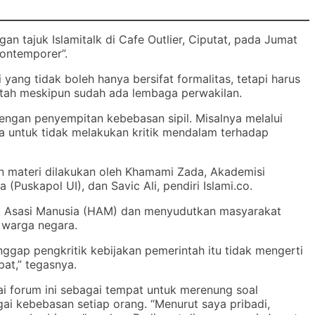
n tajuk Islamitalk di Cafe Outlier, Ciputat, pada Jumat
Kontemporer”.
yang tidak boleh hanya bersifat formalitas, tetapi harus
ntah meskipun sudah ada lembaga perwakilan.
engan penyempitan kebebasan sipil. Misalnya melalui
ya untuk tidak melakukan kritik mendalam terhadap
n materi dilakukan oleh Khamami Zada, Akademisi
 (Puskapol UI), dan Savic Ali, pendiri Islami.co.
k Asasi Manusia (HAM) dan menyudutkan masyarakat
i warga negara.
ggap pengkritik kebijakan pemerintah itu tidak mengerti
at,” tegasnya.
lai forum ini sebagai tempat untuk merenung soal
gai kebebasan setiap orang. “Menurut saya pribadi,