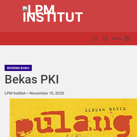
Skip
LP
to
INS
the
content
Menu
RESENSI BUKU
Bekas PKI
LPM Institut
November 15, 2020