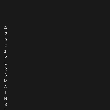
©
2
0
2
3
P
E
R
S
M
A
I
N
S