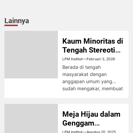
Lainnya
Kaum Minoritas di
Tengah Stereotipe
Masyarakat
LPM Institut
Februari 3, 2026
Berada di tengah
masyarakat dengan
anggapan umum yang
sudah mengakar, membuat
mereka dengan orientasi
seks berbeda sering
tersisihkan. Hal itu...
Meja Hijau dalam
Genggam
Korporasi
LPM Institut
Agustus 20, 2025