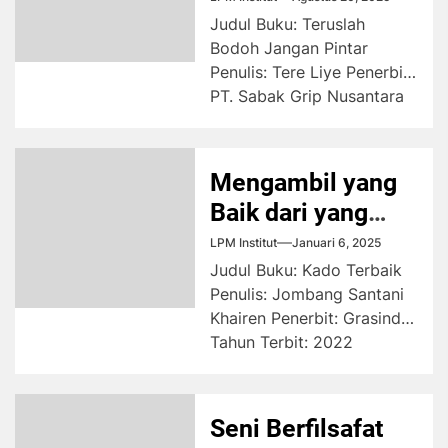
Judul Buku: Teruslah
Bodoh Jangan Pintar
Penulis: Tere Liye Penerbit:
PT. Sabak Grip Nusantara
Tahun Terbit: 2024
Cetakan: Pertama Jumlah...
Mengambil yang
Baik dari yang
Terburuk
LPM Institut
Januari 6, 2025
Judul Buku: Kado Terbaik
Penulis: Jombang Santani
Khairen Penerbit: Grasindo
Tahun Terbit: 2022
Cetakan: Pertama Jumlah
Halaman: 260 halaman
Masa...
Seni Berfilsafat