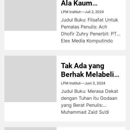
Ala Kaum
Rebahan
LPM Institut
Juli 2, 2024
Judul Buku: Filsafat Untuk
Pemalas Penulis: Ach
Dhofir Zuhry Penerbit: PT
Elex Media Komputindo
Kompas Gramedia Tahun
Terbit: 2023 Cetakan:...
Tak Ada yang
Berhak Melabeli
Kebenaran
LPM Institut
Juni 3, 2024
Judul Buku: Merasa Dekat
dengan Tuhan itu Godaan
yang Berat Penulis:
Muhammad Zaid Su’di
Penerbit: Buku Mojok
Tahun Terbit: 2022...