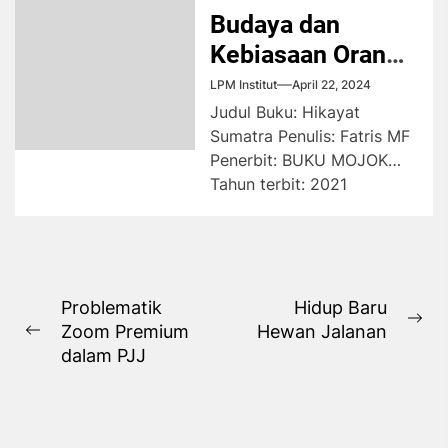
Budaya dan
Kebiasaan Orang
Sumatra
LPM Institut
April 22, 2024
Judul Buku: Hikayat
Sumatra Penulis: Fatris MF
Penerbit: BUKU MOJOK
Tahun terbit: 2021
Cetakan: Pertama Jumlah
halaman: 187 halaman
Buku...
Navigasi
Problematik
Hidup Baru
Ne
Zoom Premium
Hewan Jalanan
pos
Previous
pos
dalam PJJ
post: