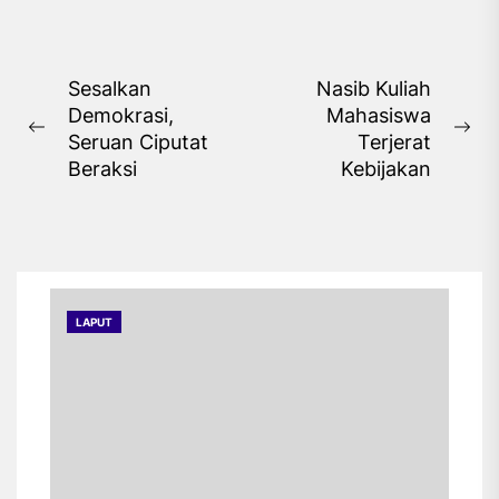
depan justru memicu
fenomena quarter life...
Navigasi
Sesalkan
Nasib Kuliah
Demokrasi,
Mahasiswa
pos
Previous
Ne
Seruan Ciputat
Terjerat
post:
pos
Beraksi
Kebijakan
LAPUT