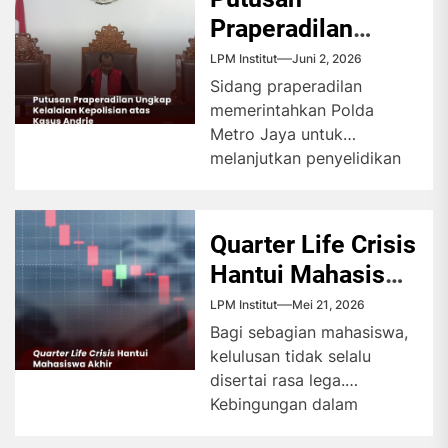
Praperadilan
Ungkap Kelalaian
LPM Institut
Juni 2, 2026
Kepolisian atas
Sidang praperadilan
memerintahkan Polda
Kasus Andrie
Metro Jaya untuk
melanjutkan penyelidikan
kasus penyiraman air keras
terhadap Andrie Yunus
secara tuntas. Hakim
Quarter Life Crisis
menilai...
Hantui Mahasiswa
Akhir
LPM Institut
Mei 21, 2026
Bagi sebagian mahasiswa,
kelulusan tidak selalu
disertai rasa lega.
Kebingungan dalam
menentukan arah masa