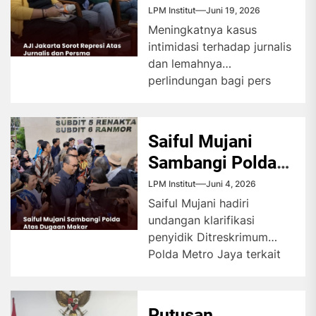
Jurnalis dan
LPM Institut
Juni 19, 2026
Persma
Meningkatnya kasus
intimidasi terhadap jurnalis
dan lemahnya
perlindungan bagi pers
mahasiswa menjadi
perhatian AJI Jakarta
untuk menggelar diskusi
Saiful Mujani
guna merefleksikan...
Sambangi Polda
Atas Dugaan
LPM Institut
Juni 4, 2026
Makar
Saiful Mujani hadiri
undangan klarifikasi
penyidik Ditreskrimum
Polda Metro Jaya terkait
dugaan tindak pidana
penghasutan. Guru Besar
Ilmu Politik Universitas...
Putusan